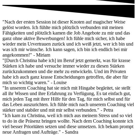
"Nach der ersten Session ist dieser Knoten auf magischer Weise
gelöst worden. Ich fühlte mich plötzlich verbunden mit meinen
Fähigkeiten und plötzlich kamen die Job Angebote zu mir und das
ganz ohne aktive Bewerbungen! Ich fühle mich sicher, ich habe
wieder mein Urvertrauen zurück und ich weiß jetzt, wer ich bin und
was ich mir wünsche. Ich kann sagen, ich bin ich endlich bei mir
angekommen!" - Miriam
"[Durch Christina habe ich] im Beruf jetzt gemerkt, was für krasse
Stärken ich habe und versuche immer wieder zu diesen Stärken
zurückzukommen und die mehr zu entwickeln. Und im Privaten
habe ich auch ganz krasse Entscheidungen getroffen, die aber für
mich so wichtig waren." - Louise
"In unserem Coaching hat sie mich mit Hingabe begleitet, sie stellt
all ihr Wissen und ihre Erfahrung zu Verfügung, Es tat einfach gut,
mich jeden Tag mit ihrer Hilfe für den Tag, für mich selbst und für
das Leben auszurichten. Ich fühle mich nach unserem Coaching viel
stärker und stabiler und mit mir selbst verbunden." - Petra
"Ich kam zu Christina, weil ich mich aus meinem Stress und so viel
to do in die Präsenz bringen wollte. Nach dem Coaching konnte ich
viel besser Prioritäten setzen und diese umsetzen. Ich bekam prompt
neue Anfragen und Aufträge." - Sandra