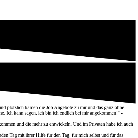
 und plötzlich kamen die Job Angebote zu mir und das ganz ohne
he. Ich kann sagen, ich bin ich endlich bei mir angekommen!" -
zukommen und die mehr zu entwickeln. Und im Privaten habe ich auch
eden Tag mit ihrer Hilfe für den Tag, für mich selbst und für das